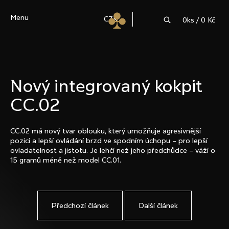
K
Hledat
Menu
o
CZK
0
ks /
0 Kč
š
í
C
Zpět
Zpět
k
o
Nový integrovaný kokpit
p
CC.02
o
t
CC.02 má nový tvar oblouku, který umožňuje agresivnější
ř
pozici a lepší ovládání brzd ve spodním úchopu – pro lepší
ovladatelnost a jistotu. Je lehčí než jeho předchůdce – váží o
e
15 gramů méně než model CC.01.
b
u
Předchozí článek
Další článek
j