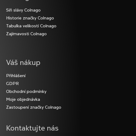
D
Síň slávy Colnago
o
Historie značky Colnago
p
o
Tabulka velikostí Colnago
r
Zajímavosti Colnago
u
č
u
j
Váš nákup
e
m
Přihlášení
e
GDPR
Obchodní podmínky
Moje objednávka
Zastoupení značky Colnago
Kontaktujte nás