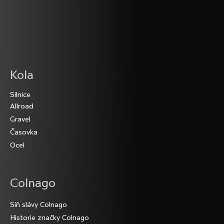
ý
p
i
s
u
Z
Kola
á
Silnice
p
Allroad
a
Gravel
t
Časovka
í
Ocel
Colnago
Síň slávy Colnago
Historie značky Colnago