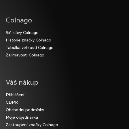
e
t
e
Colnago
n
Síň slávy Colnago
a
Historie značky Colnago
j
Tabulka velikostí Colnago
í
Zajímavosti Colnago
t
?
Váš nákup
Přihlášení
GDPR
Obchodní podmínky
HLEDAT
Moje objednávka
Zastoupení značky Colnago