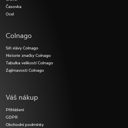
e
t
Časovka
t
í
Ocel
e
n
Colnago
a
j
Síň slávy Colnago
í
Historie značky Colnago
Tabulka velikostí Colnago
t
Zajímavosti Colnago
?
Váš nákup
HLEDAT
Přihlášení
GDPR
Obchodní podmínky