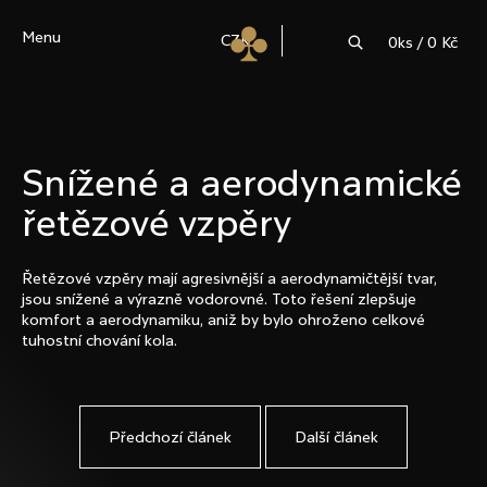
K
Hledat
Menu
o
CZK
0
ks /
0 Kč
š
í
C
Zpět
Zpět
k
o
Snížené a aerodynamické
p
řetězové vzpěry
o
t
Řetězové vzpěry mají agresivnější a aerodynamičtější tvar,
ř
jsou snížené a výrazně vodorovné. Toto řešení zlepšuje
komfort a aerodynamiku, aniž by bylo ohroženo celkové
e
tuhostní chování kola.
b
u
Předchozí článek
Další článek
j