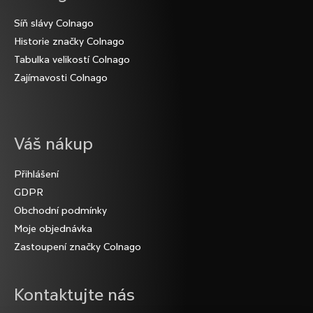
D
Síň slávy Colnago
o
Historie značky Colnago
p
o
Tabulka velikostí Colnago
r
Zajímavosti Colnago
u
č
u
j
Váš nákup
e
m
Přihlášení
e
GDPR
Obchodní podmínky
Moje objednávka
Zastoupení značky Colnago
Kontaktujte nás