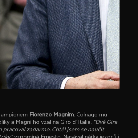
s šampionem
Fiorenzo Magnim
. Colnago mu
liky a Magni ho vzal na Giro d´Italia.
"Dvě Gira
m pracoval zadarmo. Chtěl jsem se naučit
riky,"
vzpomíná Ernesto. Nasával nářky jezdců i