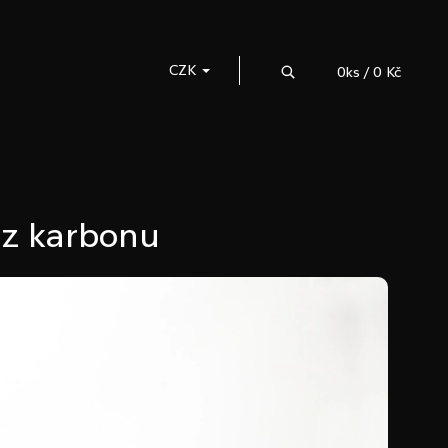
Hledat
CZK
0
ks /
0 Kč
 z karbonu