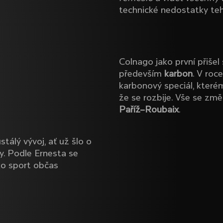
technické nedostatky tehd
Colnago jako první přišel
především
karbon
. V roc
karbonový speciál, které
že se rozbije. Vše se změ
Paříž–Roubaix
.
álý vývoj, ať už šlo o
dy. Podle Ernesta se
ako sport občas