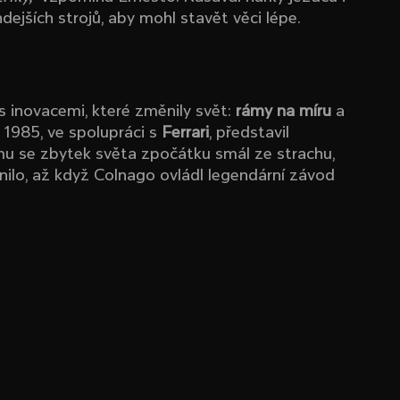
ejších strojů, aby mohl stavět věci lépe.
 s inovacemi, které změnily svět:
rámy na míru
a
e 1985, ve spolupráci s
Ferrari
, představil
mu se zbytek světa zpočátku smál ze strachu,
nilo, až když Colnago ovládl legendární závod