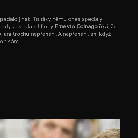
vypadalo jinak. To díky němu dnes speciály
 tedy zakladatel firmy
Ernesto Colnago
říká, že
, ani trochu nepřehání. A nepřehání, ani když
l on sám.