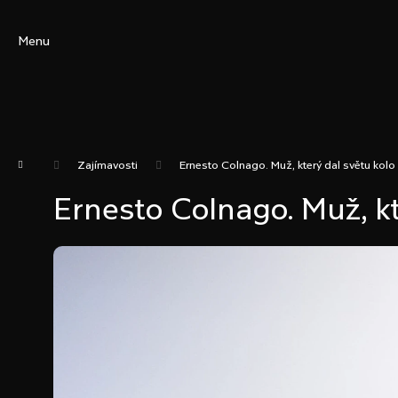
K
o
Menu
š
í
C
Zpět
Zpět
k
do
do
Domů
Zajímavosti
Ernesto Colnago. Muž, který dal světu kolo
obchodu
obchodu
Ernesto Colnago. Muž, kt