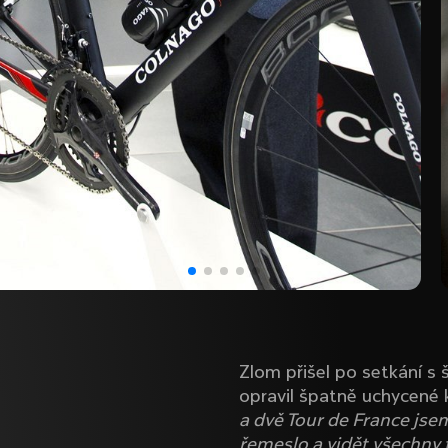
Zlom přišel po setkání 
opravil špatně uchycené k
a dvě Tour de France jse
řemeslo a vidět všechny t