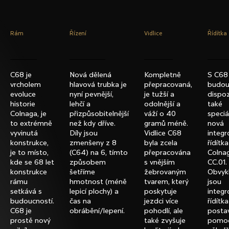
e
t
e
Rám
Řízení
Vidlice
Řídítka
n
a
C68 je
Nová dělená
Kompletně
S C68
j
vrcholem
hlavová trubka je
přepracovaná,
budou
evoluce
nyní pevnější,
je tužší a
dispoz
í
historie
lehčí a
odolnější a
také
t
Colnaga, je
přizpůsobitelnější
váží o 40
speciá
to extrémně
než kdy dříve.
gramů méně.
nová
?
vyvinutá
Díly jsou
Vidlice C68
integ
konstrukce,
zmenšeny z 8
byla zcela
řídítka
je to místo,
(C64) na 6, tímto
přepracována
Colna
kde se 68 let
způsobem
s vnějším
CC.01.
konstrukce
šetříme
žebrovaným
Obvyk
rámu
hmotnost (méně
tvarem, který
jsou
setkává s
lepicí plochy) a
poskytuje
integ
HLEDAT
budoucností.
čas na
jezdci více
řídítka
C68 je
obrábění/lepení.
pohodlí, ale
posta
prostě nový
také zvyšuje
pomoc