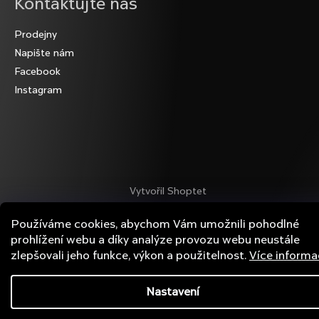
Kontaktujte nás
Prodejny
Napište nám
Facebook
Instagram
Vytvořil Shoptet
Copyright 2026
Colnago.cz
. Všechna práva vyhrazena.
Používáme cookies, abychom Vám umožnili pohodlné
Přejít
prohlížení webu a díky analýze provozu webu neustále
na
zlepšovali jeho funkce, výkon a použitelnost.
Více informa
obsah
Nastavení