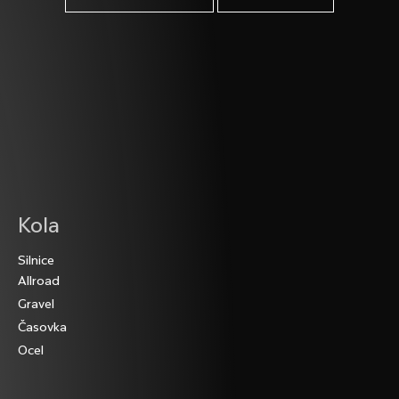
Z
Kola
á
Silnice
p
Allroad
a
Gravel
t
Časovka
í
Ocel