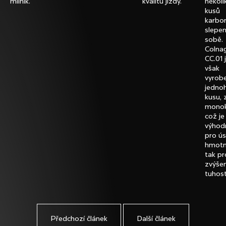
milník.
kvalitu jízdy.
několi
D
kusů
o
karbo
slepen
p
sobě.
o
Colna
r
CC.01 
u
však
č
vyrob
u
jedno
kusu, 
j
monok
e
což je
m
výhod
e
pro ú
hmotn
tak pr
zvýšen
tuhost
Předchozí článek
Další článek