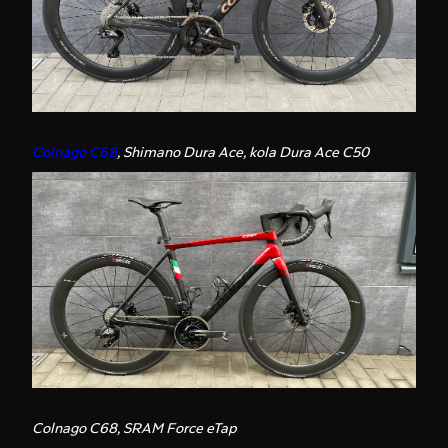
Colnago C68
, Shimano Dura Ace, kola Dura Ace C50
Colnago C68
, SRAM Force eTap