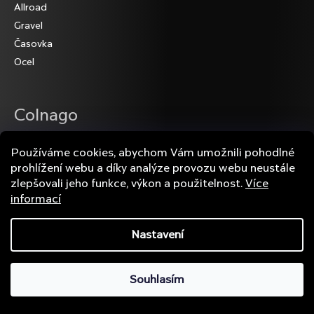
Allroad
a
Gravel
t
Časovka
í
Ocel
Colnago
Síň slávy Colnago
Používáme cookies, abychom Vám umožnili pohodlné
Historie značky Colnago
prohlížení webu a díky analýze provozu webu neustále
Tabulka velikostí Colnago
zlepšovali jeho funkce, výkon a použitelnost.
Více
informací
Zajímavosti Colnago
Nastavení
Váš nákup
Souhlasím
Přihlášení