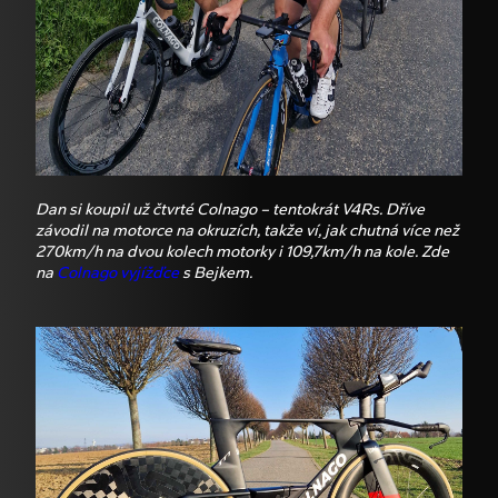
Dan si koupil už čtvrté Colnago – tentokrát V4Rs. Dříve
závodil na motorce na okruzích, takže ví, jak chutná více než
270km/h na dvou kolech motorky i 109,7km/h na kole. Zde
na
Colnago vyjížďce
s Bejkem.