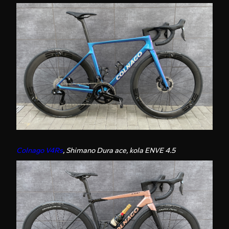
Colnago V4Rs
, Shimano Dura ace, kola ENVE 4.5