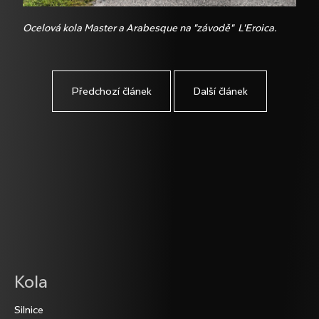
Ocelová kola Master a Arabesque na "závodě" L'Eroica.
Předchozí článek
Další článek
Z
Kola
á
Silnice
p