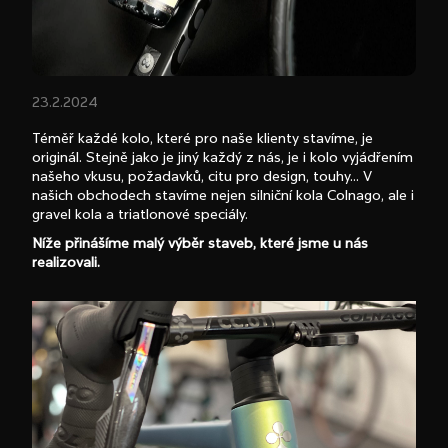
e
t
e
n
23.2.2024
a
Téměř každé kolo, které pro naše klienty stavíme, je
j
originál. Stejně jako je jiný každý z nás, je i kolo vyjádřením
našeho vkusu, požadavků, citu pro design, touhy… V
í
našich obchodech stavíme nejen silniční kola Colnago, ale i
gravel kola a triatlonové speciály.
t
Níže přinášíme malý výběr staveb, které jsme u nás
?
realizovali.
HLEDAT